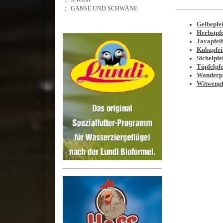
GÄNSE UND SCHWÄNE
Gelbepfe
Herbstpf
Javapfei
Kubapfei
Sichelpfe
Tüpfelpfe
Wanderpf
Witwenpf