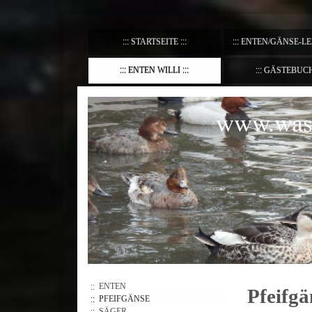
STARTSEITE
ENTEN/GÄNSE-L
ENTEN WILLI
GÄSTEBUC
www.wass
ENTEN
Pfeifgä
PFEIFGÄNSE
SÄGER