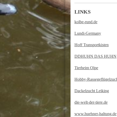
LINKS
kolbe-rund.de
Lundi-Germany
Hoff Transportkisten
DDHUHN DAS HUHN
Tierheim Olpe
Hobby-Rassegeflügelzuc
Dackelzucht Leiking
die-welt-der-tiere.de
www.huehner-haltung.de