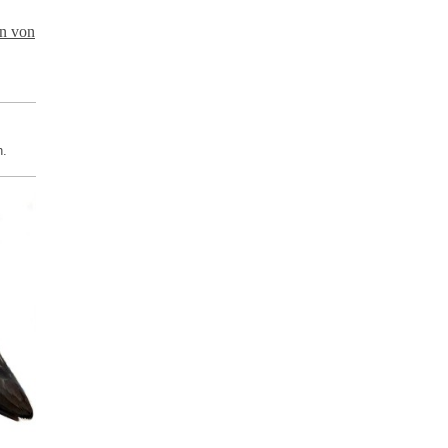
en von
h.