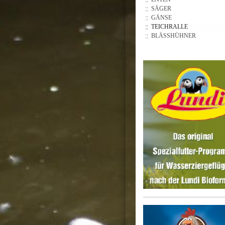
SÄGER
GÄNSE
TEICHRALLE
BLÄSSHÜHNER