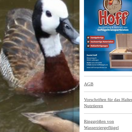
AGB
Vorschriften für das Halt
Nutztieren
Ringgrößen von
Wasserziergeflügel