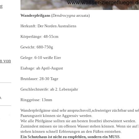
ht
Wanderpfeifgans
(
Dendrocygna
arcuata )
Herkunft: Der Norden Australiens
Körperlänge : 48-55cm
Gewicht: 680-750g
Gelege: 6-10 weiße Eier
en von
Eiabage: ab April-August
Brutdauer: 28-30 Tage
Geschlechtsreife: ab 2. Lebensjahr
h.
Ringgrösse: 13mm
Wanderpfeifgänse sind sehr anspruchsvoll,schwieriger züchtbar und seh
Paarungszeit können sie Aggressiv werden .
Wie alle Pfeifgänse sollten sie am besten frostfrei überwintert werden.
Zumindest müssen sie im offenen Wasser stehen können . Wenn sie auf
stehen können schnell Erfrierungen an den Füßen entstehen.
Ein Schutzhaus ist nicht zu empfehlen, sondern ein MUSS
.