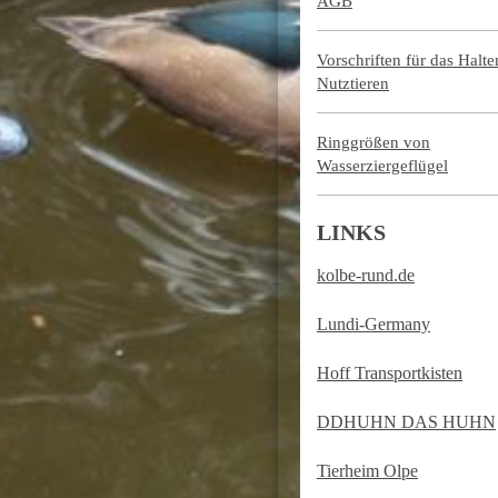
AGB
Vorschriften für das Halt
Nutztieren
Ringgrößen von
Wasserziergeflügel
LINKS
kolbe-rund.de
Lundi-Germany
Hoff Transportkisten
DDHUHN DAS HUHN
Tierheim Olpe