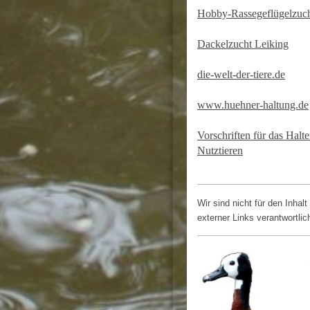
Hobby-Rassegeflügelzuc
Dackelzucht Leiking
die-welt-der-tiere.de
www.huehner-haltung.de
Vorschriften für das Halt
Nutztieren
Wir sind nicht für den Inhalt
externer Links verantwortlic