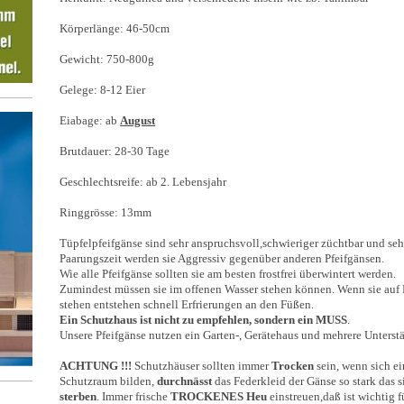
Körperlänge : 46-50cm
Gewicht: 750-800g
Gelege: 8-12 Eier
Eiabage: ab
August
Brutdauer: 28-30 Tage
Geschlechtsreife: ab 2. Lebensjahr
Ringgrösse: 13mm
Tüpfelpfeifgänse sind sehr anspruchsvoll,schwieriger züchtbar und seh
Paarungszeit werden sie Aggressiv gegenüber anderen Pfeifgänsen .
Wie alle Pfeifgänse sollten sie am besten frostfrei überwintert werden.
Zumindest müssen sie im offenen Wasser stehen können . Wenn sie auf
stehen entstehen schnell Erfrierungen an den Füßen.
Ein Schutzhaus ist nicht zu empfehlen, sondern ein MUSS
.
Unsere Pfeifgänse nutzen ein Garten-, Gerätehaus und mehrere Unterst
ACHTUNG !!!
Schutzhäuser sollten immer
Trocken
sein, wenn sich e
Schutzraum bilden,
durchnässt
das Federkleid der Gänse so stark das 
sterben
. Immer frische
TROCKENES Heu
einstreuen,daß ist wichtig 