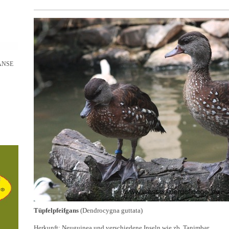
NSE
Tüpfelpfeifgans
(Dendrocygna guttata)
Herkunft: Neuguinea und verschiedene Inseln wie zb. Tanimbar