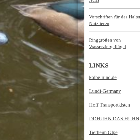
AGB
Vorschriften für das Halt
Nutztieren
Ringgrößen von
Wasserziergeflügel
LINKS
kolbe-rund.de
Lundi-Germany
Hoff Transportkisten
DDHUHN DAS HUHN
Tierheim Olpe