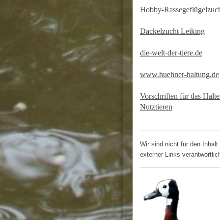
Hobby-Rassegeflügelzuc
Dackelzucht Leiking
die-welt-der-tiere.de
www.huehner-haltung.de
Vorschriften für das Halt
Nutztieren
Wir sind nicht für den Inhalt
externer Links verantwortlic