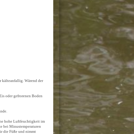
r kälteanfallig. Wärend der
 Eis oder gefrorenen Boden
ände.
ine hohe Luftfeuchtigkeit im
sie bei Minustemperaturen
für die Füße und nimmt