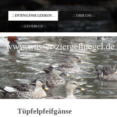
ENTEN/GÄNSE-LEXIKON
ÜBER UNS
GÄSTEBUCH
www.wasser-ziergefluegel.de
Tüpfelpfeifgänse