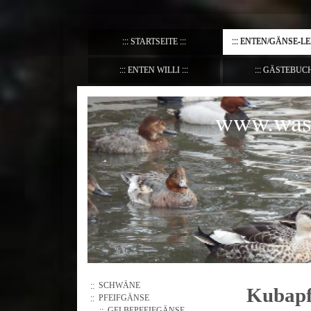
STARTSEITE
ENTEN/GÄNSE-L
ENTEN WILLI
GÄSTEBUC
www.wass
SCHWÄNE
Kubapf
PFEIFGÄNSE
GELBEPFEIFGÄNSE