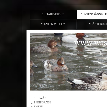
STARTSEITE
ENTEN/GÄNSE-L
ENTEN WILLI
GÄSTEBUC
www.wass
SCHWÄNE
PFEIFGÄNSE
ENTEN