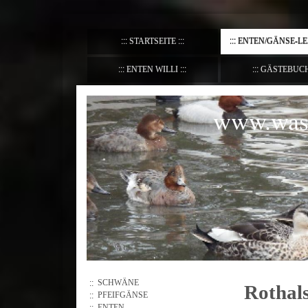
STARTSEITE
ENTEN/GÄNSE-L
ENTEN WILLI
GÄSTEBUC
www.wass
SCHWÄNE
Rothal
PFEIFGÄNSE
ENTEN