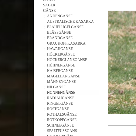
SÄGER
GÄNSE
ANDENGÄNSE
AUSTRALISCHE KASARKA
BLAUFLÜGELGÄNSE
BLÄSSGÄNSE
BRANDGÄNSE
GRAUKOPFKASARKA
HAWAIIGÄNSE
HÖCKERGÄNSE
HÖCKERGLANZGÄNSE
HÜHNERGÄNSE
KAISERGÄNSE
MAGELLANGÄNSE
MÄHNENGÄNSE
NILGÄNSE
NONNENGÄNSE
RADJAHGÄNSE
RINGELGÄNSE
ROSTGÄNSE
ROTHALSGÄNSE
ROTKOPFGÄNSE
SCHNEEGÄNSE
SPALTFUSSGANS