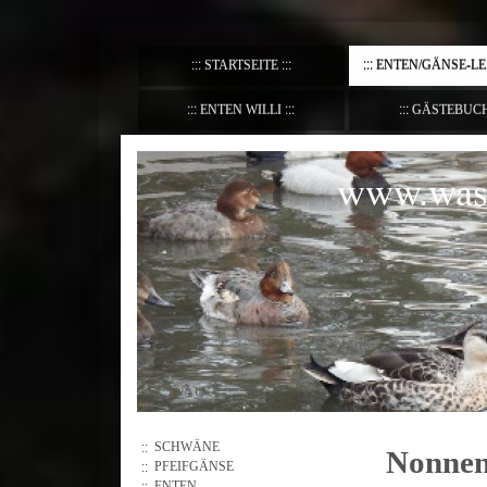
STARTSEITE
ENTEN/GÄNSE-L
ENTEN WILLI
GÄSTEBUC
www.wass
SCHWÄNE
Nonnen
PFEIFGÄNSE
ENTEN