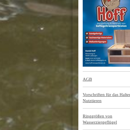
AGB
Vorschriften für das Halt
Nutztieren
Ringgrößen von
Wasserziergeflügel