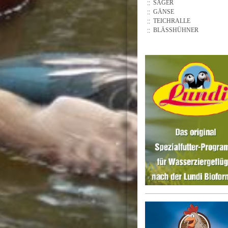
SÄGER
GÄNSE
TEICHRALLE
BLÄSSHÜHNER