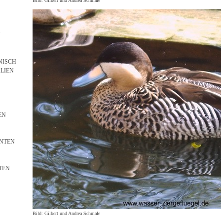
Bild: Gilbert und Andrea Schmale
N
NISCH
LIEN
EN
NTEN
TEN
Bild: Gilbert und Andrea Schmale