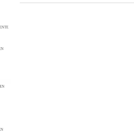
ENTE
EN
N
EN