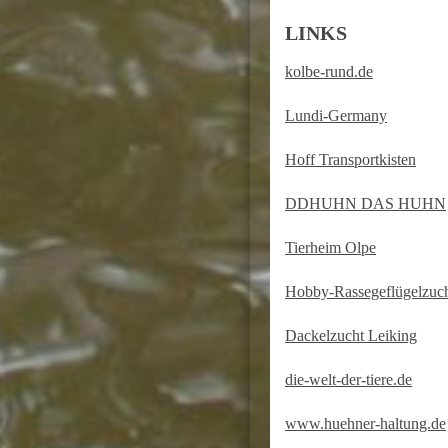
LINKS
kolbe-rund.de
Lundi-Germany
Hoff Transportkisten
DDHUHN DAS HUHN
Tierheim Olpe
Hobby-Rassegeflügelzuc
Dackelzucht Leiking
die-welt-der-tiere.de
www.huehner-haltung.de