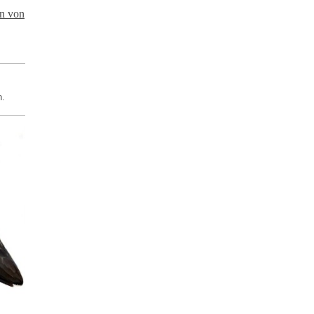
en von
h.