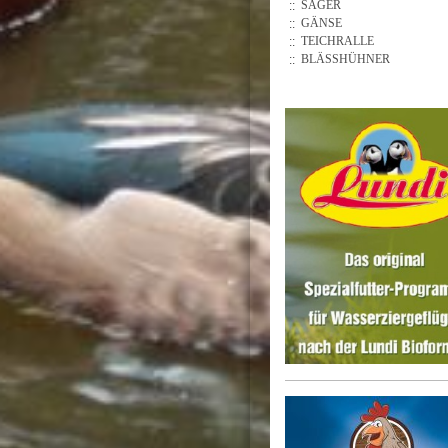
SÄGER
GÄNSE
TEICHRALLE
BLÄSSHÜHNER