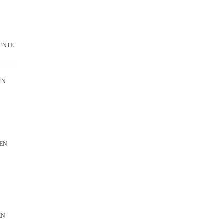
ENTE
EN
N
EN