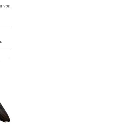
en von
h.