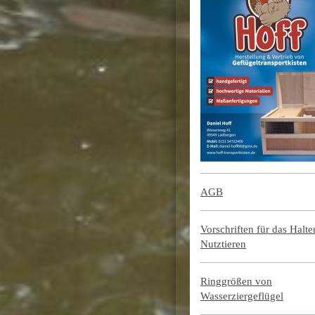
AGB
Vorschriften für das Halt
Nutztieren
Ringgrößen von
Wasserziergeflügel