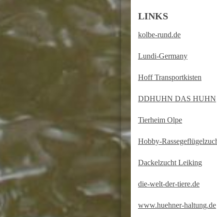
LINKS
kolbe-rund.de
Lundi-Germany
Hoff Transportkisten
DDHUHN DAS HUHN
Tierheim Olpe
Hobby-Rassegeflügelzuc
Dackelzucht Leiking
die-welt-der-tiere.de
www.huehner-haltung.de