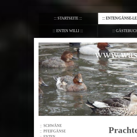
STARTSEITE
ENTEN/GÄNSE-L
ENTEN WILLI
GÄSTEBUC
www.wass
SCHWÄNE
Pracht
PFEIFGÄNSE
ENTEN