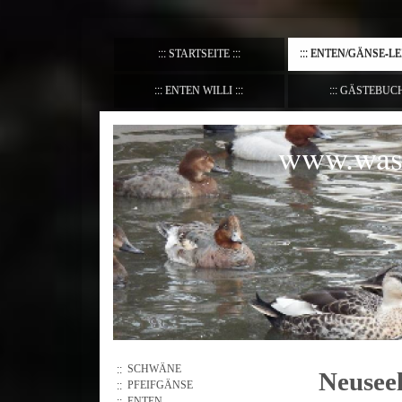
STARTSEITE
ENTEN/GÄNSE-L
ENTEN WILLI
GÄSTEBUC
www.wass
SCHWÄNE
Neusee
PFEIFGÄNSE
ENTEN