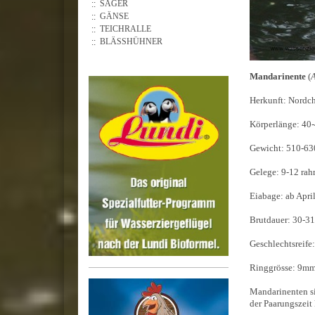
SÄGER
GÄNSE
TEICHRALLE
BLÄSSHÜHNER
Mandarinente
(
A
Herkunft: Nordch
Körperlänge : 40
Gewicht: 510-63
Gelege: 9-12 rah
Eiabage: ab Apri
Brutdauer: 30-31
Geschlechtsreife:
Ringgrösse: 9m
Mandarinenten si
der Paarungszeit