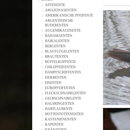
AFFENENTE
AMAZONASENTEN
AMERIKANISCHE PFEIFENTE
ARGENTINISCHE
RUDERENTEN
AUGENBRAUENENTE
BAHAMAENTEN
BAIKALENTEN
BERGENTEN
BLAUFLÜGELENTEN
BRAUTENTEN
BÜFFELKOPFENTE
CHILEPFEIFENTEN
DAMPFSCHIFFENTEN
EIDERENTEN
EISENTEN
EUROPFEIFENTEN
FLECKSCHNABELENTEN
GELBSCHNABELENTE
HALSRINGENTEN
HARTLAUBENTE
HOTTENTOTTENENTEN
KASTANIENENTEN
KAPENTEN
KNÄKENTEN