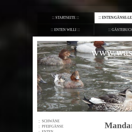
STARTSEITE
ENTEN/GÄNSE-L
ENTEN WILLI
GÄSTEBUC
www.wass
SCHWÄNE
Mandar
PFEIFGÄNSE
ENTEN