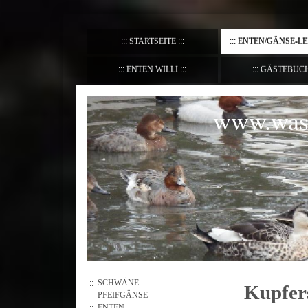
STARTSEITE
ENTEN/GÄNSE-L
ENTEN WILLI
GÄSTEBUC
www.wass
SCHWÄNE
Kupfer
PFEIFGÄNSE
ENTEN