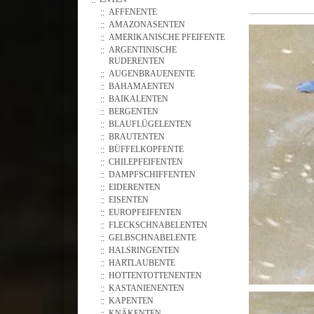
AFFENENTE
AMAZONASENTEN
AMERIKANISCHE PFEIFENTE
ARGENTINISCHE
RUDERENTEN
AUGENBRAUENENTE
BAHAMAENTEN
BAIKALENTEN
BERGENTEN
BLAUFLÜGELENTEN
BRAUTENTEN
BÜFFELKOPFENTE
CHILEPFEIFENTEN
DAMPFSCHIFFENTEN
EIDERENTEN
EISENTEN
EUROPFEIFENTEN
FLECKSCHNABELENTEN
GELBSCHNABELENTE
HALSRINGENTEN
HARTLAUBENTE
HOTTENTOTTENENTEN
KASTANIENENTEN
KAPENTEN
KNÄKENTEN