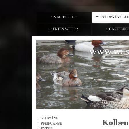
STARTSEITE
ENTEN/GÄNSE-L
ENTEN WILLI
GÄSTEBUC
www.wass
SCHWÄNE
Kolben
PFEIFGÄNSE
ENTEN