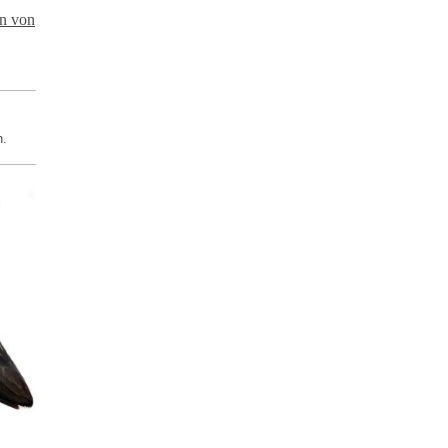
en von
h.