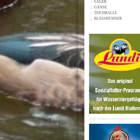
SÄGER
GÄNSE
TEICHRALLE
BLÄSSHÜHNER