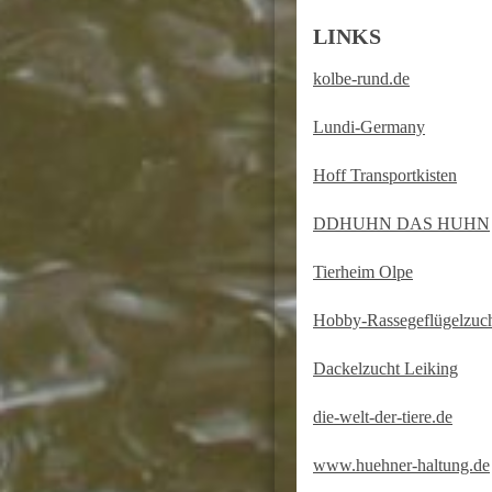
LINKS
kolbe-rund.de
Lundi-Germany
Hoff Transportkisten
DDHUHN DAS HUHN
Tierheim Olpe
Hobby-Rassegeflügelzuc
Dackelzucht Leiking
die-welt-der-tiere.de
www.huehner-haltung.de