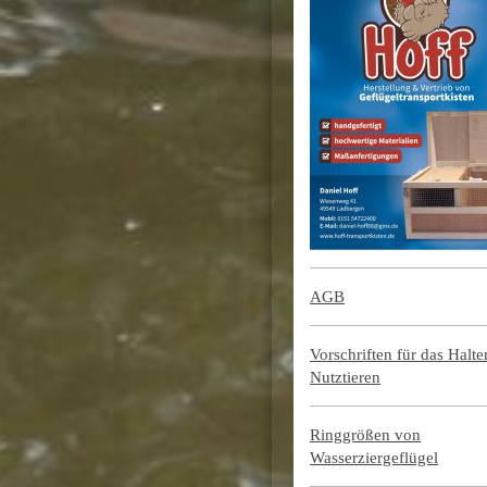
AGB
Vorschriften für das Halt
Nutztieren
Ringgrößen von
Wasserziergeflügel