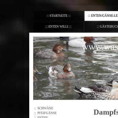
STARTSEITE
ENTEN/GÄNSE-L
ENTEN WILLI
GÄSTEBUC
www.wass
SCHWÄNE
Dampfs
PFEIFGÄNSE
ENTEN