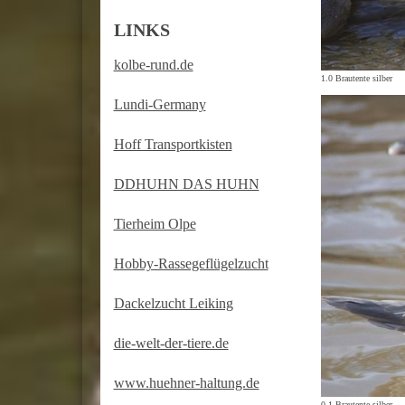
LINKS
kolbe-rund.de
1.0 Brautente silber
Lundi-Germany
Hoff Transportkisten
DDHUHN DAS HUHN
Tierheim Olpe
Hobby-Rassegeflügelzucht
Dackelzucht Leiking
die-welt-der-tiere.de
www.huehner-haltung.de
0.1 Brautente silber