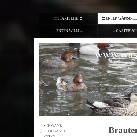
STARTSEITE
ENTEN/GÄNSE-L
ENTEN WILLI
GÄSTEBUC
www.wass
SCHWÄNE
Braute
PFEIFGÄNSE
ENTEN