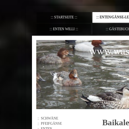
STARTSEITE
ENTEN/GÄNSE-L
ENTEN WILLI
GÄSTEBUC
www.wass
SCHWÄNE
Baikal
PFEIFGÄNSE
ENTEN