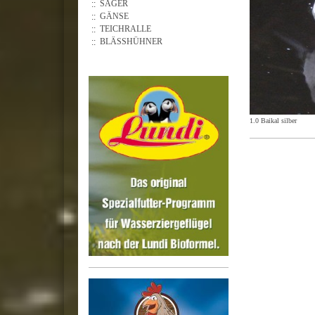
SÄGER
GÄNSE
TEICHRALLE
BLÄSSHÜHNER
1.0 Baikal silber