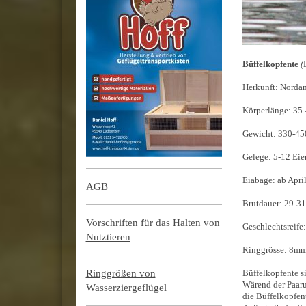
Büffelkopfente
(
Herkunft: Norda
Körperlänge : 35-
Gewicht: 330-45
Gelege: 5-12 Eie
Eiabage: ab Apri
AGB
Brutdauer: 29-31
Vorschriften für das Halten von
Geschlechtsreife:
Nutztieren
Ringgrösse: 8m
Ringgrößen von
Büffelkopfente si
Wärend der Paarun
Wasserziergeflügel
die Büffelkopfent