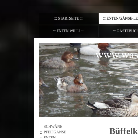
STARTSEITE
ENTEN/GÄNSE-L
ENTEN WILLI
GÄSTEBUC
www.wass
SCHWÄNE
Büffelk
PFEIFGÄNSE
ENTEN