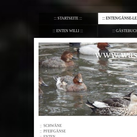
STARTSEITE
ENTEN/GÄNSE-L
ENTEN WILLI
GÄSTEBUC
www.wass
SCHWÄNE
PFEIFGÄNSE
ENTEN