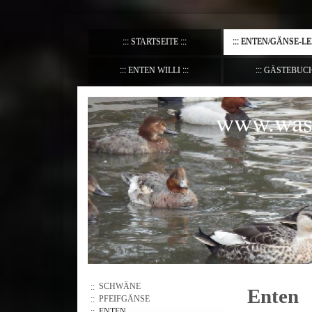
STARTSEITE
ENTEN/GÄNSE-L
ENTEN WILLI
GÄSTEBUC
www.wass
SCHWÄNE
Enten
PFEIFGÄNSE
ENTEN