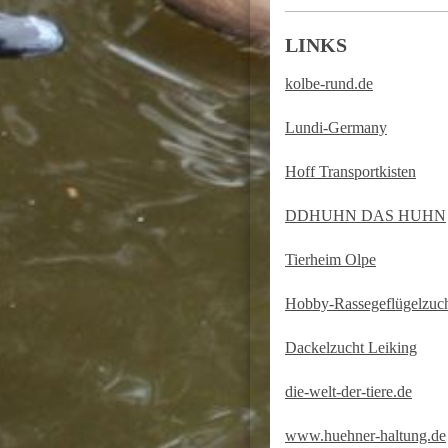
LINKS
kolbe-rund.de
Lundi-Germany
Hoff Transportkisten
DDHUHN DAS HUHN
Tierheim Olpe
Hobby-Rassegeflügelzuc
Dackelzucht Leiking
die-welt-der-tiere.de
www.huehner-haltung.de