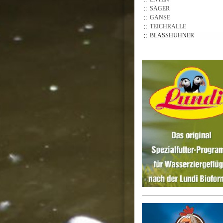
SÄGER
GÄNSE
TEICHRALLE
BLÄSSHÜHNER