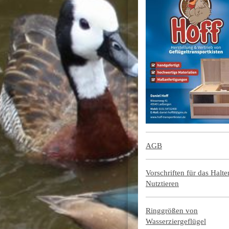
AGB
Vorschriften für das Halt
Nutztieren
Ringgrößen von
Wasserziergeflügel