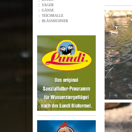
SÄGER
GÄNSE
TEICHRALLE
BLÄSSHÜHNER