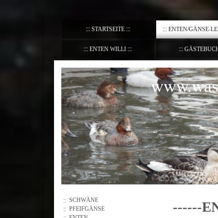
STARTSEITE
ENTEN/GÄNSE-L
ENTEN WILLI
GÄSTEBUC
www.wass
SCHWÄNE
-----
PFEIFGÄNSE
ENTEN