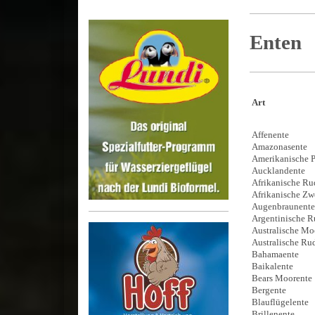
Enten
Art
Affenente
Amazonasent
Amerikanische 
Aucklandente
Afrikanische R
Afrikanische Z
Augenbraune
Argentinische
Australische M
Australische
Bahamaent
Baikalente
Bears Mooren
Bergente
Blauflügelen
Brillenente