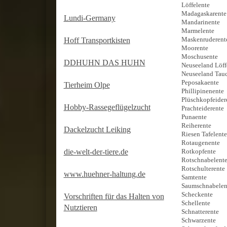
Löffelente
Madagaskaren
Lundi-Germany
Mandarinent
Marmelente
Maskenrudere
Hoff Transportkisten
Moorente
Moschusent
DDHUHN DAS HUHN
Neuseeland L
Neuseeland Ta
Peposakaente
Tierheim Olpe
Phillipinenent
Plüschkopfeid
Hobby-Rassegeflügelzucht
Prachteidere
Punaente
Reiherente
Dackelzucht Leiking
Riesen Tafelen
Rotaugenent
die-welt-der-tiere.de
Rotkopfente
Rotschnabelen
Rotschulter
www.huehner-haltung.de
Samtente
Saumschnabe
Scheckente
Vorschriften für das Halten von
Schellente
Nutztieren
Schnatterente
Schwarzente