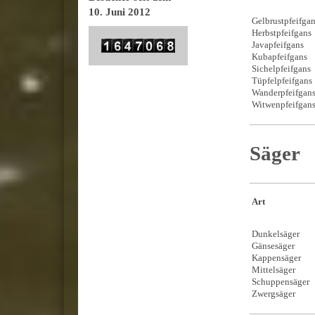
10. Juni 2012
Gelbrustp
Herbstpfeifga
Javapfeifgan
Kubapfeifgan
Sichelpfeifgan
Tüpfelpfeifg
Wanderpfeif
Witwenpfeifga
Säger
Art
Dunkel
Gänsesäger
Kappensäg
Mittelsäger
Schuppen
Zwergsäg