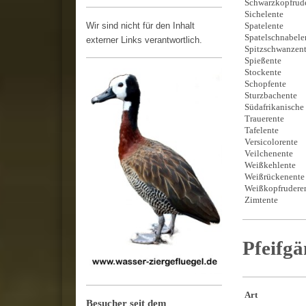
Schwarzkopfru
Sichelente
Wir sind nicht für den Inhalt
Spatelente
Spatelschnabe
externer Links verantwortlich.
Spitzschwan
Spießente
Stockente
Schopfente
Sturzbachente
Südafrikanisch
Trauerente
Tafelente
Versicolorent
Veilchenente
Weißkehlente
Weißrückenen
Weißkopfruder
Zimtente
Pfeifgä
Art
Besucher seit dem