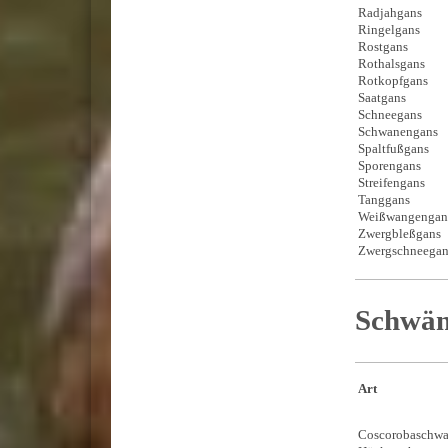
Radjahgans
Ringelgans
Rostgans
Rothalsgans
Rotkopfgans
Saatgans
Schneegans
Schwanengan
Spaltfußgans
Sporengans
Streifengans
Tanggans
Weißwangen
Zwergbleßga
Zwergschne
Schwä
Art
Coscorob