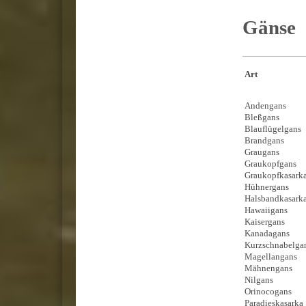
Gänse
Art
Anden
Bleßgans
Blauflügelgan
Brandgans
Graugans
Graukopfga
Graukopfkas
Hühnergans
Halsbandkas
Hawaiigans
Kaisergans
Kanadagans
Kurzschnabelg
Magellanga
Mähnengans
Nilgans
Orinocogans
Paradieskasar