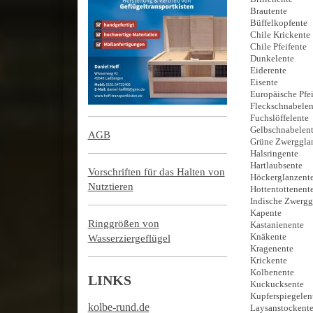
Brautente
Büffelkopfent
Chile Kricken
Chile Pfeifent
Dunkelente
Eiderente
Eisente
Europäische Pf
Fleckschnabel
Fuchslöffelent
Gelbschnabele
AGB
Grüne Zwerggl
Halsringent
Hartlaubsente
Vorschriften für das Halten von
Höckerglanzen
Nutztieren
Hottentottene
Indische Zwerg
Kapente
Ringgrößen von
Kastanienente
Knäkente
Wasserziergeflügel
Kragenente
Krickente
Kolbenente
LINKS
Kuckucksen
Kupferspiegel
kolbe-rund.de
Laysanstocke