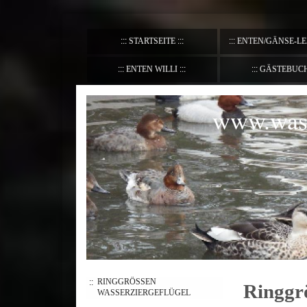
STARTSEITE
ENTEN/GÄNSE-L
ENTEN WILLI
GÄSTEBUC
www.wass
RINGGRÖSSEN W
Ringgrö
ASSERZIERGEFLÜGEL